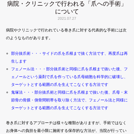
病院・クリニックで行われる「爪への手術」
について
2021.07.27
病院やクリニックで行われている巻き爪に対する代表的な手術には次
のようなものがあります。
部分抜爪術・・・サイドの爪を爪根まで抜く方法です、再度爪は再
生します
フェノール法・・・部分抜爪術と同様に爪を爪根まで抜いた後、フ
ェノールという薬剤で爪を作っている爪母細胞を科学的に破壊し、
ターゲットとする範囲の爪を生えてこなくする方法です
鬼塚法・・・部分抜爪術と同様に爪を爪根まで抜いた後、爪母・末
節骨の骨膜・側骨間靭帯を取り除く方法で、フェノール法と同様に
ターゲットとする範囲の爪を生えてこなくする方法です
巻き爪に対するアプローチは様々な種類がありますが、手術ではなく
お身体への負担を最小限に施術する保存的な方法が、当院が行ってい