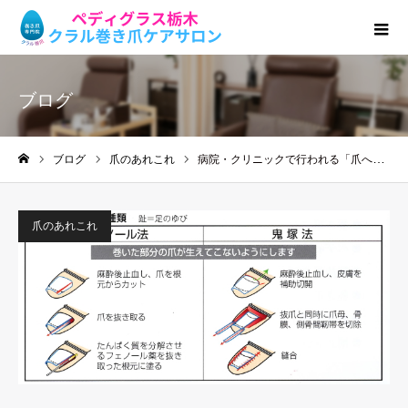
ブログ
ブログ
爪のあれこれ
病院・クリニックで行われる「爪への手術」について
ホーム
爪のあれこれ