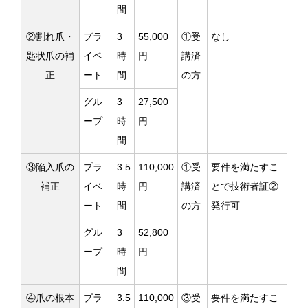
間
②割れ爪・
プラ
3
55,000
①受
なし
匙状爪の補
イベ
時
円
講済
正
ート
間
の方
グル
3
27,500
ープ
時
円
間
③陥入爪の
プラ
3.5
110,000
①受
要件を満たすこ
補正
イベ
時
円
講済
とで技術者証②
ート
間
の方
発行可
グル
3
52,800
ープ
時
円
間
④爪の根本
プラ
3.5
110,000
③受
要件を満たすこ