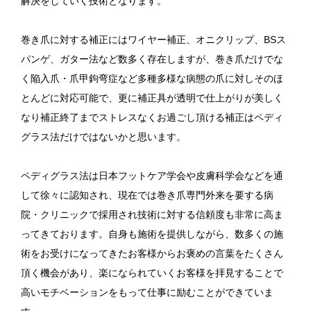
解決をしていく技術となります。
巻き爪に対する補正にはワイヤー補正、オニクリップ、BSス
パンゲ、ガター法など数多く存在しますが、巻き爪だけでな
く陥入爪・爪甲鉤弯症など多種多様な病態の爪に対しそのほ
とんどに対応可能で、更に補正具が透明で仕上がりが美しく
なり補正終了までストレスなくお過ごし頂ける補正はペディ
グラス法だけではないかと思います。
ペディグラス法は日本フットケア学会や皮膚科学会などを通
して徐々に認知され、現在では巻き爪専門外来を要する病
院・クリニックで採用され技術に対する信頼度も非常に高ま
ってきております。自身も施術を提供しながら、数多くの施
術をお受けになってきたお客様からお褒めの言葉をたくさん
頂く機会があり、楽になられていくお客様を拝見することで
高いモチベーションをもって仕事に励むことができていま