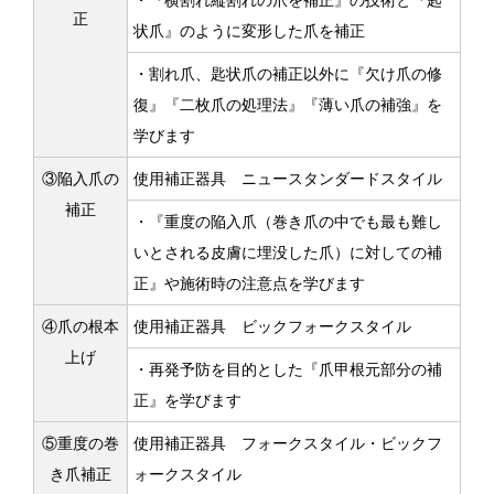
・『横割れ縦割れの爪を補正』の技術と『匙
正
状爪』のように変形した爪を補正
・割れ爪、匙状爪の補正以外に『欠け爪の修
復』『二枚爪の処理法』『薄い爪の補強』を
学びます
③陥入爪の
使用補正器具 ニュースタンダードスタイル
補正
・『重度の陥入爪（巻き爪の中でも最も難し
いとされる皮膚に埋没した爪）に対しての補
正』や施術時の注意点を学びます
④爪の根本
使用補正器具 ビックフォークスタイル
上げ
・再発予防を目的とした『爪甲根元部分の補
正』を学びます
⑤重度の巻
使用補正器具 フォークスタイル・ビックフ
き爪補正
ォークスタイル