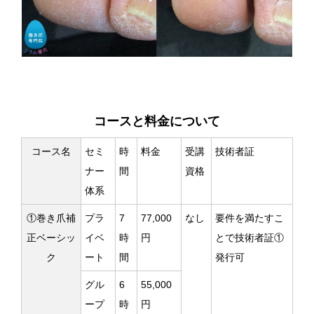
コースと料金について
コース名
セミ
時
料金
受講
技術者証
ナー
間
資格
体系
①巻き爪補
プラ
7
77,000
なし
要件を満たすこ
正ベーシッ
イベ
時
円
とで技術者証①
ク
ート
間
発行可
グル
6
55,000
ープ
時
円